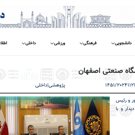
دانشجویی
فرهنگی
ورزشی
داخلی
اطلا
نشگاه صنعتی اصفهان
1451/2024112
پژوهشی|داخلی
‌جمهور و رئیس
دار و با