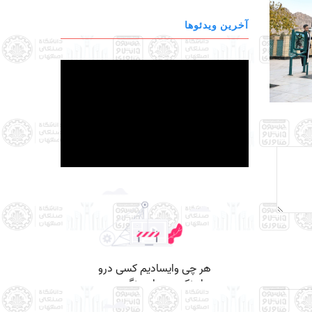
آخرین ویدئوها