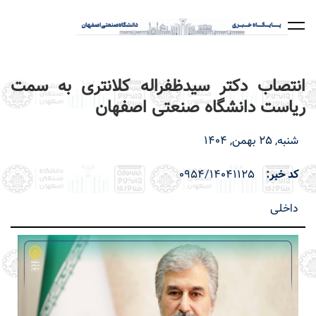
رفتن
به
محتوای
اصلی
انتصاب دکتر سیدظفراله کلانتری به سمت
ریاست دانشگاه صنعتی اصفهان
شنبه, 25 بهمن, 1404
کد خبر
0954/14041125
داخلی