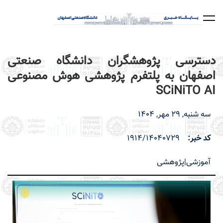
رفتن
به
محتوای
اصلی
دسترسی پژوهشگران دانشگاه صنعتی
اصفهان به پلتفرم پژوهشی هوش مصنوعی
SCiNiTO AI
سه شنبه, 29 مهر, 1404
کد خبر
1914/14040729
آموزشی|پژوهشی