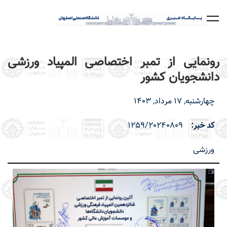
رفتن
به
محتوای
اصلی
رونمایی از تمبر اختصاصی المپیاد ورزشی
دانشجویان کشور
چهارشنبه, 17 مرداد, 1403
کد خبر
1259/20240809
ورزشی