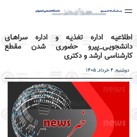
رفتن
به
محتوای
اصلی
اطلاعیـه اداره تغذیـه و اداره سراهـای
دانشجویـی_پیرو حضوری شدن مقطع
کارشناسی ارشد و دکتری
دوشنبه, 4 خرداد, 1405