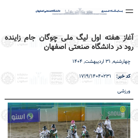
رفتن
به
محتوای
اصلی
آغاز هفته اول لیگ ملی چوگان جام زاینده
رود در دانشگاه صنعتی اصفهان
چهارشنبه, 31 اردیبهشت, 1404
کد خبر
1719/14040231
ورزشی