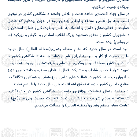
همکاران تلاش‌گر و استادان، دانشجویان و كارمندان شريف و عزیز صمیمانه
تبریک و تهنیت می‌گویم.
در سال جهاد اقتصادی شاهد همت و تلاش جامعه دانشگاهی کشور در توفیق
کسب رتبه اول علمی منطقه و ارتقای چندین رتبه در جهان بوده‌ایم که حاصل
حمایت از فعالیت‌های علمی و اعتماد به نفس و خوداتکایی عملی استادان و
دانشجویان کشور و تحقق دستاورد بزرگ انقلاب اسلامی و نگرش و رویکرد (ما
می‌توانیم) بوده است.
امید است در سال جدید که مقام معظم رهبری(مدظله العالي) سال تولید
ملی، حمایت از کار و سرمایه ایرانی نام نهاده‌اند جامعه دانشگاهی کشور با
همت و تلاش مضاعف و بهره‌گیری از تمامی ظرفیت‌های موجود به‌خصوص
تمهید شرایط حضور شاداب و مشارکت فعال استادان محترم و دانشجویان عزیز
و فناوران برجسته کشور در فعالیت‌های علمی و پژوهشی و همکاری تنگاتنگ با
صنایع داخلی کشور ، زمینه تحقق اهداف تبیینی سال جدید را فراهم نمایند.
از خداوند متعال توفیقات روزافزون جامعه دانشگاهی کشور در خدمتگزاری
شایسته به مردم شریف و حق‌شناس تحت توجهات حضرت ولی‌عصر(عج) و
زعامت مقام معظم رهبری(مدظله العالی) را مسألت می‌نمایم.